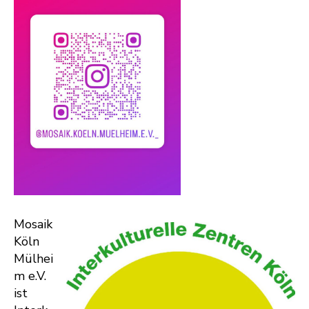
Mosaik
Köln
Mülhei
m e.V.
ist